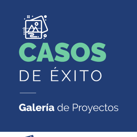
________